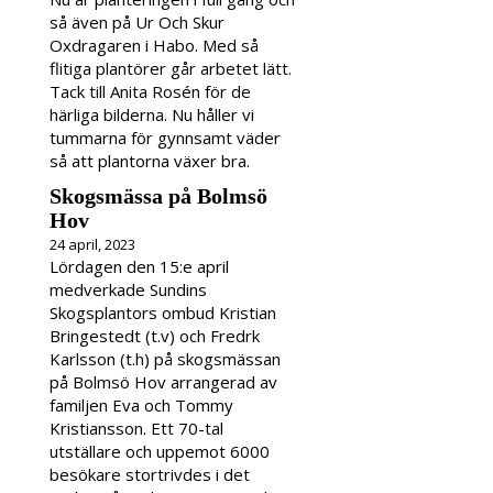
så även på Ur Och Skur
Oxdragaren i Habo. Med så
flitiga plantörer går arbetet lätt.
Tack till Anita Rosén för de
härliga bilderna. Nu håller vi
tummarna för gynnsamt väder
så att plantorna växer bra.
Skogsmässa på Bolmsö
Hov
24 april, 2023
Lördagen den 15:e april
medverkade Sundins
Skogsplantors ombud Kristian
Bringestedt (t.v) och Fredrk
Karlsson (t.h) på skogsmässan
på Bolmsö Hov arrangerad av
familjen Eva och Tommy
Kristiansson. Ett 70-tal
utställare och uppemot 6000
besökare stortrivdes i det