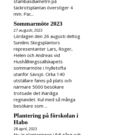
stambasdiametrn på
täckrotsplantan överstiger 4
mm. Pac...
Sommarmöte 2023
27 augusti, 2023
Lördagen den 26 augusti deltog
Sundins Skogsplantors
representanter Lars, Roger,
Helen och Andreas vid
Hushållningssällskapets
sommarmöte i Hylletofta
utanför Sävsjö. Cirka 140
utställare fanns på plats och
närmare 5000 besökare
trotsade det ihärdiga
regnandet. Kul med så många
besökare som ...
Plantering på förskolan i
Habo
28 april, 2023
Nu är planteringen i full gång och