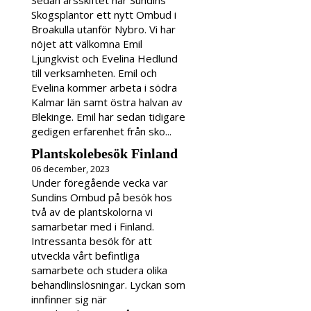
Sedan årsskiftet har Sundins
Skogsplantor ett nytt Ombud i
Broakulla utanför Nybro. Vi har
nöjet att välkomna Emil
Ljungkvist och Evelina Hedlund
till verksamheten. Emil och
Evelina kommer arbeta i södra
Kalmar län samt östra halvan av
Blekinge. Emil har sedan tidigare
gedigen erfarenhet från sko...
Plantskolebesök Finland
06 december, 2023
Under föregående vecka var
Sundins Ombud på besök hos
två av de plantskolorna vi
samarbetar med i Finland.
Intressanta besök för att
utveckla vårt befintliga
samarbete och studera olika
behandlinslösningar. Lyckan som
innfinner sig när